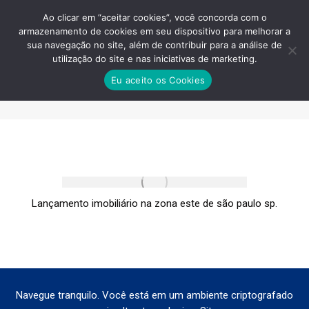
Ao clicar em “aceitar cookies”, você concorda com o
armazenamento de cookies em seu dispositivo para melhorar a
sua navegação no site, além de contribuir para a análise de
utilização do site e nas iniciativas de marketing.
APARTAMENTO-BARRA-FUNDA-A-
Eu aceito os Cookies
VENDA
Você está aqui:
Lançamento imobiliário na zona este de são paulo sp.
Navegue tranquilo. Você está em um ambiente criptografado