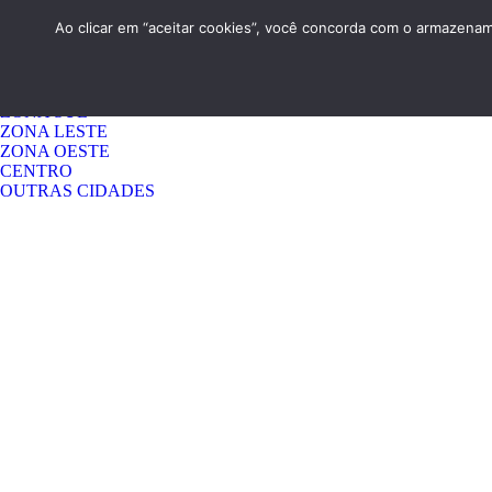
HOME
QUEM SOMOS
CONTATO
Ao clicar em “aceitar cookies”, você concorda com o armazename
Menu 1
GUARULHOS
ZONA NORTE
ZONA SUL
ZONA LESTE
ZONA OESTE
CENTRO
OUTRAS CIDADES