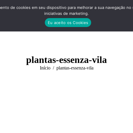
nto de cookies em seu dispositivo para melhorar a sua navegação no site
iniciativas de marketing.
Eu aceito os Cookies
plantas-essenza-vila
Você está aqui:
Início
plantas-essenza-vila