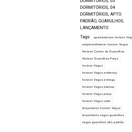
DORMITÓRIOS
,
03
DORMITÓRIOS
,
04
DORMITÓRIOS
,
APTO.
PADRÃO
,
GUARULHOS
,
LANÇAMENTO
Tags:
apartamentos horizon Ve
empreendimento horizon Vegus
Horizon Centro de Guarulhos
Horizon Guarulhos Preço
horizon Vegus
horizon Vegus endereço
horizon Vegus entrega
horizon Vegus plantas
horizon Vegus preço
horizon Vegus valor
lançamento horizon Vegus
lançamento vegus guarulhos
vegus guarulhos alto padrão