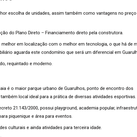
melhor escolha de unidades, assim também como vantagens no preço
pção do Plano Direto – Financiamento direto pela construtora.
o melhor em localização com o melhor em tecnologia, o que há de 
liário aguarda este condomínio que será um diferencial em Guarul
ado, requintado e moderno.
aia é o maior parque urbano de Guarulhos, ponto de encontro dos
 também local ideal para a prática de diversas atividades esportivas.
creto 21.143/2000, possui playground, academia popular, infraestru
a para piquenique e área para eventos.
es culturais e ainda atividades para terceira idade.