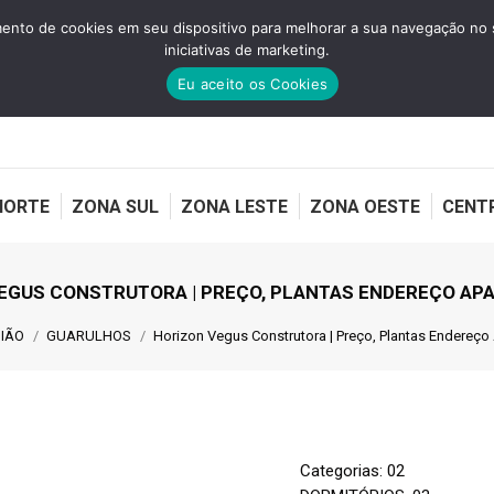
nto de cookies em seu dispositivo para melhorar a sua navegação no site
iniciativas de marketing.
Eu aceito os Cookies
NORTE
ZONA SUL
ZONA LESTE
ZONA OESTE
CENT
EGUS CONSTRUTORA | PREÇO, PLANTAS ENDEREÇO A
aqui:
IÃO
GUARULHOS
Horizon Vegus Construtora | Preço, Plantas Endereç
Categorias:
02