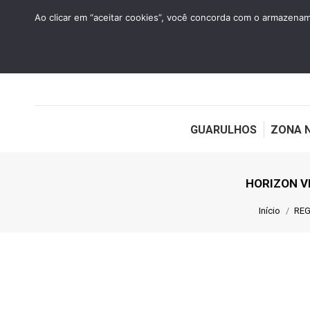
HOME
QUEM SOMOS
CONTATO
Ao clicar em “aceitar cookies”, você concorda com o armazename
GUARULHOS
ZONA 
HORIZON V
Você está 
Início
REG