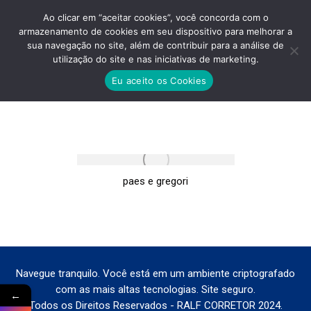
Ao clicar em “aceitar cookies”, você concorda com o
armazenamento de cookies em seu dispositivo para melhorar a
sua navegação no site, além de contribuir para a análise de
utilização do site e nas iniciativas de marketing.
PLANTA-JOIN-VILA-MARIANA
Eu aceito os Cookies
Você está aqui:
paes e gregori
Navegue tranquilo. Você está em um ambiente criptografado
com as mais altas tecnologias. Site seguro.
←
Todos os Direitos Reservados - RALF CORRETOR 2024.