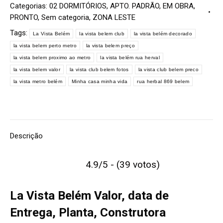
Categorias:
02 DORMITÓRIOS
,
APTO. PADRÃO
,
EM OBRA
,
PRONTO
,
Sem categoria
,
ZONA LESTE
Tags:
La Vista Belém
la vista belem club
la vista belém decorado
la vista belem perto metro
la vista belem preço
la vista belem proximo ao metro
la vista belém rua herval
la vista belem valor
la vista club belem fotos
la vista club belem preco
la vista metro belém
Minha casa minha vida
rua herbal 869 belem
Descrição
4.9/5 - (39 votos)
La Vista Belém Valor, data de
Entrega, Planta, Construtora