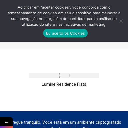
Ao clicar em “aceitar cookies”, você concorda com o
armazenamento de cookies em seu dispositivo para melhorar a
sua navegação no site, além de contribuir para a análise de
utilização do site e nas iniciativas de marketing.
LUMINE-RESIDENCE-FLATS-
Eu aceito os Cookies
GUARULHOS
Você está aqui:
Lumine Residence Flats
←
Navegue tranquilo. Você está em um ambiente criptografado