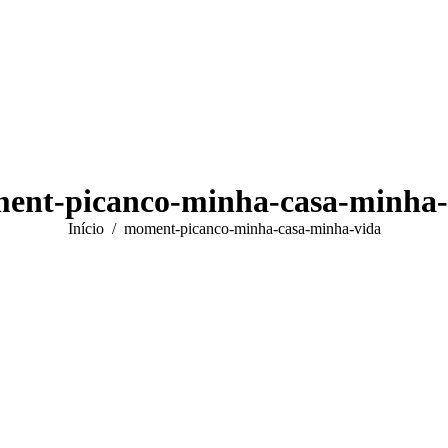
ent-picanco-minha-casa-minha-
Você está aqui:
Início
moment-picanco-minha-casa-minha-vida