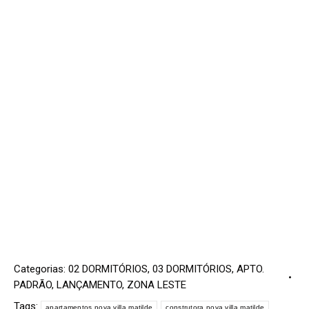
Categorias:
02 DORMITÓRIOS
,
03 DORMITÓRIOS
,
APTO.
PADRÃO
,
LANÇAMENTO
,
ZONA LESTE
Tags:
apartamentos nova villa matilde
construtora nova villa matilde