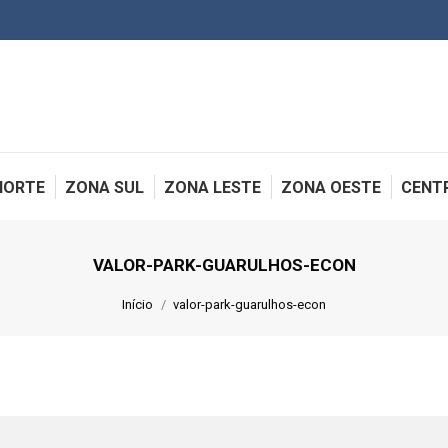
NORTE
ZONA SUL
ZONA LESTE
ZONA OESTE
CENT
VALOR-PARK-GUARULHOS-ECON
Você está aqui:
Início
valor-park-guarulhos-econ