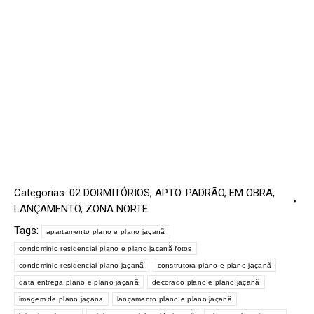
Categorias:
02 DORMITÓRIOS
,
APTO. PADRÃO
,
EM OBRA
,
LANÇAMENTO
,
ZONA NORTE
Tags:
apartamento plano e plano jaçanã
condominio residencial plano e plano jaçanã fotos
condominio residencial plano jaçanã
construtora plano e plano jaçanã
data entrega plano e plano jaçanã
decorado plano e plano jaçanã
imagem de plano jaçana
lançamento plano e plano jaçanã