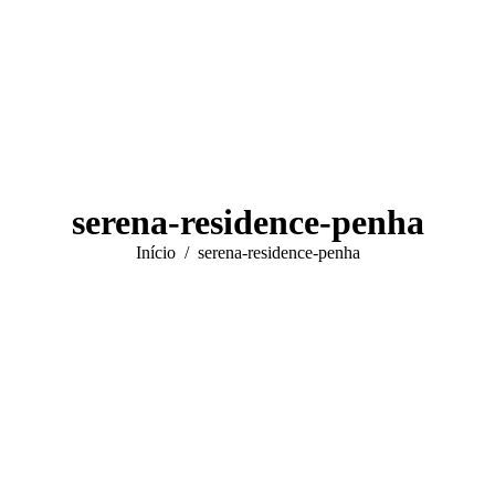
serena-residence-penha
Você está aqui:
Início
serena-residence-penha