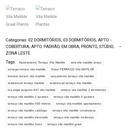
Categorias:
02 DORMITÓRIOS
,
03 DORMITÓRIOS
,
APTO -
COBERTURA
,
APTO. PADRÃO
,
EM OBRA
,
PRONTO
,
STÚDIO
,
ZONA LESTE
Tags:
Apartamento Terraço Vila Matilde
arte vila matilde preço
entrega terraco vila matilde
Graal TERRAÇO Vila MATILDE
imoveis terraco vila matilde
lançamento terraço vila matilde
residencial terraço matilde
residencial terraço vila matilde
rua jorge augusto 647 vila matilde
terraço vila matilde 2 dormitorios
terraço vila matilde 2 quartos
terraço vila matilde 3 quartos
terraço vila matilde 400 metros
terraço vila matilde apartamento
terraço vila matilde catálogo
terraço vila matilde construtora
terraco vila matilde decorado
terraço vila matilde endereço
terraco vila matilde fotos
terraço vila matilde graal