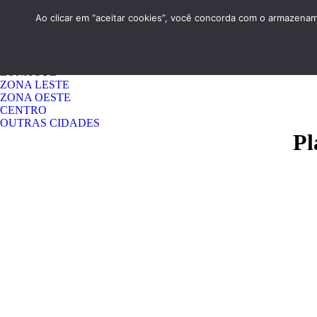
HOME
QUEM SOMOS
CONTATO
Ao clicar em “aceitar cookies”, você concorda com o armazename
Menu 1
GUARULHOS
ZONA NORTE
ZONA SUL
ZONA LESTE
ZONA OESTE
CENTRO
OUTRAS CIDADES
Pl