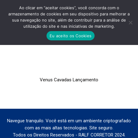
Ao clicar em “aceitar cookies”, você concorda com o
armazenamento de cookies em seu dispositivo para melhorar a
sua navegação no site, além de contribuir para a análise de
utilização do site e nas iniciativas de marketing.
VENUS CAVADAS LANÇAMENTO
Eu aceito os Cookies
Você está aqui:
Venus Cavadas Lançamento
Navegue tranquilo. Você está em um ambiente criptografado
com as mais altas tecnologias. Site seguro.
Todos os Direitos Reservados - RALF CORRETOR 2024.