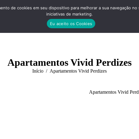
nto de cookies em seu dispositivo para melhorar a sua navegação no site
iniciativas de marketing.
Eu aceito os Cookies
Apartamentos Vivid Perdizes
Você está aqui:
Início
Apartamentos Vivid Perdizes
Apartamentos Vivid Perd