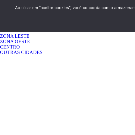
HOME
QUEM SOMOS
CONTATO
Ao clicar em “aceitar cookies”, você concorda com o armazename
Menu 1
GUARULHOS
ZONA NORTE
ZONA SUL
ZONA LESTE
ZONA OESTE
CENTRO
OUTRAS CIDADES