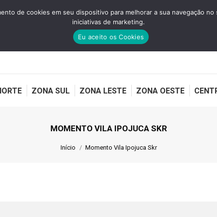
nto de cookies em seu dispositivo para melhorar a sua navegação no site
iniciativas de marketing.
Eu aceito os Cookies
NORTE
ZONA SUL
ZONA LESTE
ZONA OESTE
CENT
MOMENTO VILA IPOJUCA SKR
Você está aqui:
Início
Momento Vila Ipojuca Skr