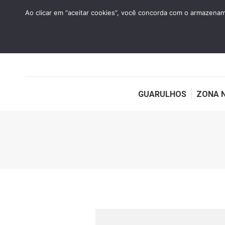
HOME
QUEM SOMOS
CONTATO
Ao clicar em “aceitar cookies”, você concorda com o armazename
GUARULHOS
ZONA 