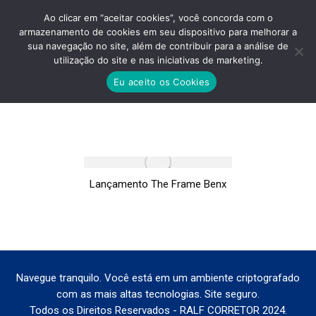
Ao clicar em “aceitar cookies”, você concorda com o
armazenamento de cookies em seu dispositivo para melhorar a
sua navegação no site, além de contribuir para a análise de
utilização do site e nas iniciativas de marketing.
LANÇAMENTO THE FRAME BENX
Eu aceito os Cookies
Você está aqui:
Lançamento The Frame Benx
Navegue tranquilo. Você está em um ambiente criptografado
com as mais altas tecnologias. Site seguro.
Todos os Direitos Reservados - RALF CORRETOR 2024.