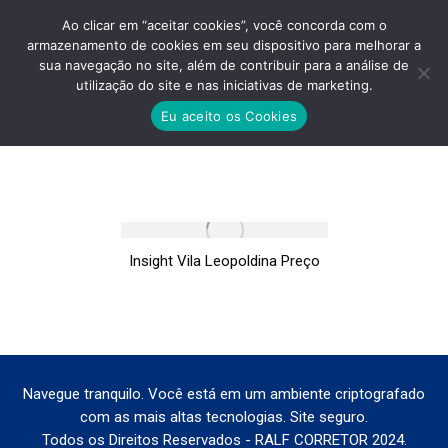
Ao clicar em “aceitar cookies”, você concorda com o
armazenamento de cookies em seu dispositivo para melhorar a
sua navegação no site, além de contribuir para a análise de
utilização do site e nas iniciativas de marketing.
INSIGHT VILA LEOPOLDINA PREÇO
Eu aceito os Cookies
Você está aqui:
Insight Vila Leopoldina Preço
Navegue tranquilo. Você está em um ambiente criptografado
com as mais altas tecnologias. Site seguro.
Todos os Direitos Reservados - RALF CORRETOR 2024.