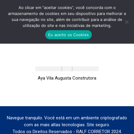
Ao clicar em “aceitar cookies”, você concorda com o
armazenamento de cookies em seu dispositivo para melhorar a
sua navegação no site, além de contribuir para a análise de
utilização do site e nas iniciativas de marketing.
AYA VILA AUGUSTA CONSTRUTORA
Eu aceito os Cookies
Você está aqui:
Aya Vila Augusta Construtora
Navegue tranquilo. Você está em um ambiente criptografado
com as mais altas tecnologias. Site seguro.
Todos os Direitos Reservados - RALF CORRETOR 2024.