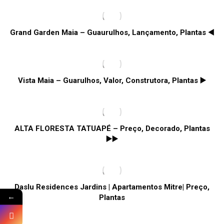
por
mais
recente
Grand Garden Maia – Guaurulhos, Lançamento, Plantas ◀️
Vista Maia – Guarulhos, Valor, Construtora, Plantas ▶️
ALTA FLORESTA TATUAPÉ – Preço, Decorado, Plantas
▶️▶️
Daslu Residences Jardins | Apartamentos Mitre| Preço,
←
Plantas