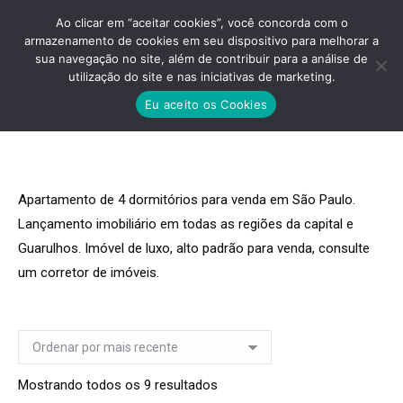
Ao clicar em “aceitar cookies”, você concorda com o
armazenamento de cookies em seu dispositivo para melhorar a
sua navegação no site, além de contribuir para a análise de
utilização do site e nas iniciativas de marketing.
04 DORMITÓRIOS
Eu aceito os Cookies
Você está aqui:
Apartamento de 4 dormitórios para venda em São Paulo.
Lançamento imobiliário em todas as regiões da capital e
Guarulhos. Imóvel de luxo, alto padrão para venda, consulte
um corretor de imóveis.
Classificado
Mostrando todos os 9 resultados