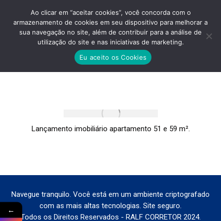
Ao clicar em “aceitar cookies”, você concorda com o
armazenamento de cookies em seu dispositivo para melhorar a
sua navegação no site, além de contribuir para a análise de
utilização do site e nas iniciativas de marketing.
CONECT-PENHA-VALOR
Eu aceito os Cookies
Você está aqui:
Lançamento imobiliário apartamento 51 e 59 m².
Navegue tranquilo. Você está em um ambiente criptografado
com as mais altas tecnologias. Site seguro.
←
Todos os Direitos Reservados - RALF CORRETOR 2024.