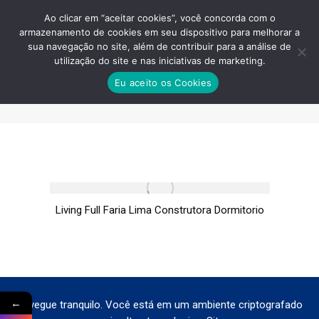
Ao clicar em “aceitar cookies”, você concorda com o
armazenamento de cookies em seu dispositivo para melhorar a
sua navegação no site, além de contribuir para a análise de
utilização do site e nas iniciativas de marketing.
LIVING FULL FARIA LIMA
Eu aceito os Cookies
CONSTRUTORA DORMITORIO
Você está aqui:
Living Full Faria Lima Construtora Dormitorio
←
Navegue tranquilo. Você está em um ambiente criptografado