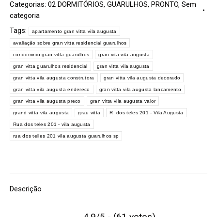
Categorias:
02 DORMITÓRIOS
,
GUARULHOS
,
PRONTO
,
Sem
categoria
Tags:
apartamento gran vitta vila augusta
avaliação sobre gran vitta residencial guarulhos
condominio gran vitta guarulhos
gran vita vila augusta
gran vitta guarulhos residencial
gran vitta vila augusta
gran vitta vila augusta construtora
gran vitta vila augusta decorado
gran vitta vila augusta endereco
gran vitta vila augusta lancamento
gran vitta vila augusta preco
gran vitta vila augusta valor
grand vitta vila augusta
grau vitta
R. dos teles 201 - Vila Augusta
Rua dos teles 201 - vila augusta
rua dos telles 201 vila augusta guarulhos sp
Descrição
4.9/5 - (61 votos)