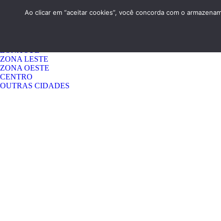
HOME
QUEM SOMOS
CONTATO
Ao clicar em “aceitar cookies”, você concorda com o armazename
Menu 1
GUARULHOS
ZONA NORTE
ZONA SUL
ZONA LESTE
ZONA OESTE
CENTRO
OUTRAS CIDADES