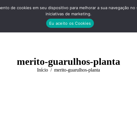
nto de cookies em seu dispositivo para melhorar a sua navegação no site
iniciativas de marketing.
Eu aceito os Cookies
merito-guarulhos-planta
Você está aqui:
Início
merito-guarulhos-planta