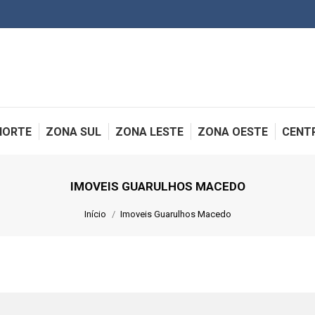
NORTE
ZONA SUL
ZONA LESTE
ZONA OESTE
CENT
IMOVEIS GUARULHOS MACEDO
Você está aqui:
Início
Imoveis Guarulhos Macedo