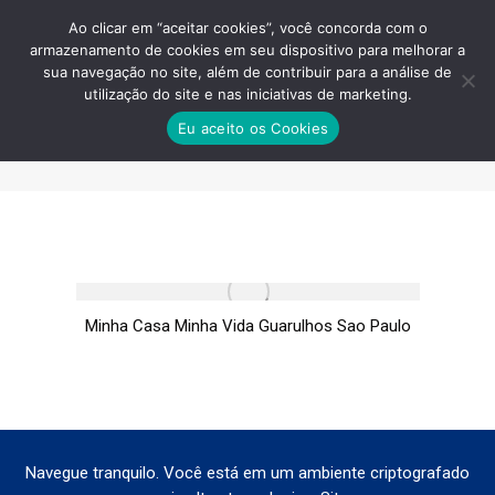
Ao clicar em “aceitar cookies”, você concorda com o
armazenamento de cookies em seu dispositivo para melhorar a
sua navegação no site, além de contribuir para a análise de
utilização do site e nas iniciativas de marketing.
MINHA CASA MINHA VIDA
Eu aceito os Cookies
GUARULHOS SAO PAULO
Você está aqui:
Minha Casa Minha Vida Guarulhos Sao Paulo
Navegue tranquilo. Você está em um ambiente criptografado