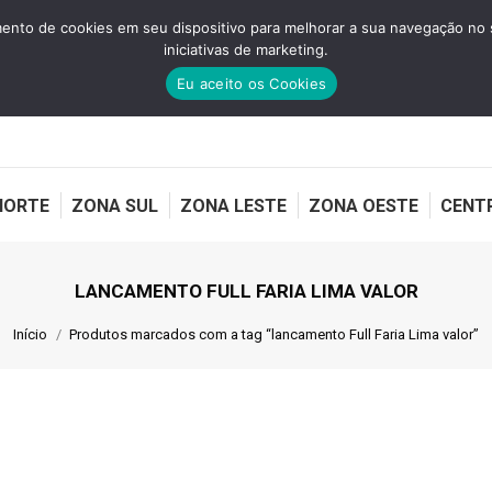
nto de cookies em seu dispositivo para melhorar a sua navegação no site
NORTE
ZONA SUL
ZONA LESTE
ZONA OESTE
CENT
iniciativas de marketing.
Eu aceito os Cookies
NORTE
ZONA SUL
ZONA LESTE
ZONA OESTE
CENT
LANCAMENTO FULL FARIA LIMA VALOR
Você está aqui:
Início
Produtos marcados com a tag “lancamento Full Faria Lima valor”