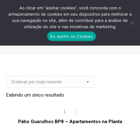
Ao clicar em “aceitar cookies”, você concorda com o
armazenamento de cookies em seu dispositivo para melhorar a
sua navegação no site, além de contribuir para a análise de
utilização do site e nas iniciativas de marketing.
PB8 GUARULHOS SHOPPING
Eu aceito os Cookies
INTERNACIONAL
Você está aqui:
Exibindo um único resultado
Pátio Guarulhos BP8 – Apartamentos na Planta