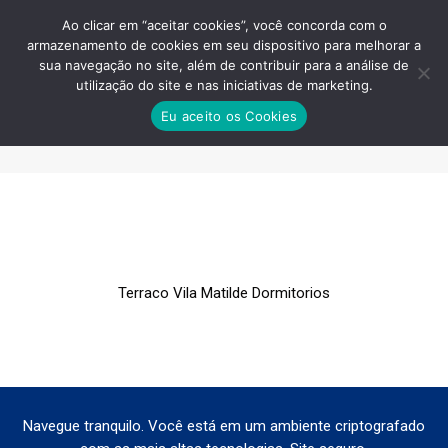
Ao clicar em “aceitar cookies”, você concorda com o
armazenamento de cookies em seu dispositivo para melhorar a
sua navegação no site, além de contribuir para a análise de
utilização do site e nas iniciativas de marketing.
TERRACO VILA MATILDE
Eu aceito os Cookies
DORMITORIOS
Você está aqui:
Terraco Vila Matilde Dormitorios
Navegue tranquilo. Você está em um ambiente criptografado