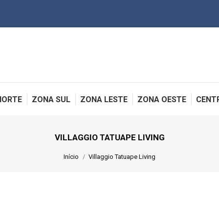
NORTE
ZONA SUL
ZONA LESTE
ZONA OESTE
CENT
VILLAGGIO TATUAPE LIVING
Você está aqui:
Início
Villaggio Tatuape Living